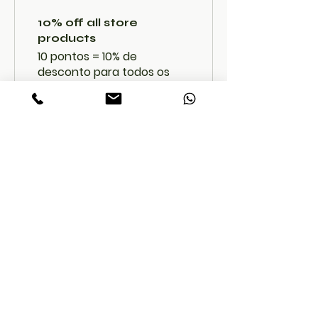
10% off all store
products
10 pontos = 10% de
desconto para todos os
produtos da loja
A Moringa value-added products company
located in Theni, western ghats of Tamil nadu.
Presenting wide range of moringa products.
Cookie Policy
FAQs
Payment Methods
Address:
AVKR MORINGA PROMISE WELLNESS(OPC) PVT LTD.,
NO.797/2B2, Uthukadu road, Cumbum - Pudhupatty,
Theni District, Tamil Nadu, 625 556